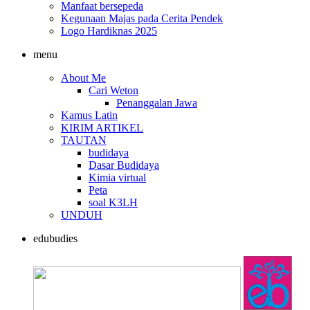
Manfaat bersepeda
Kegunaan Majas pada Cerita Pendek
Logo Hardiknas 2025
menu
About Me
Cari Weton
Penanggalan Jawa
Kamus Latin
KIRIM ARTIKEL
TAUTAN
budidaya
Dasar Budidaya
Kimia virtual
Peta
soal K3LH
UNDUH
edubudies