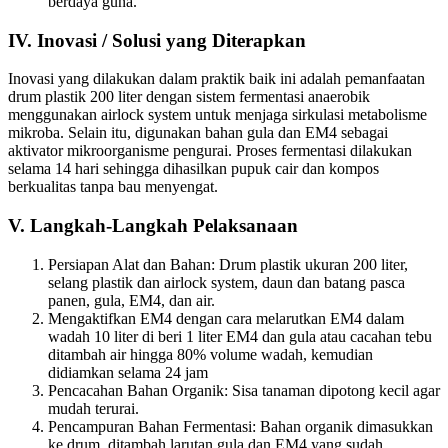
berdaya guna.
IV. Inovasi / Solusi yang Diterapkan
Inovasi yang dilakukan dalam praktik baik ini adalah pemanfaatan
drum plastik 200 liter dengan sistem fermentasi anaerobik
menggunakan airlock system untuk menjaga sirkulasi metabolisme
mikroba. Selain itu, digunakan bahan gula dan EM4 sebagai
aktivator mikroorganisme pengurai. Proses fermentasi dilakukan
selama 14 hari sehingga dihasilkan pupuk cair dan kompos
berkualitas tanpa bau menyengat.
V. Langkah-Langkah Pelaksanaan
Persiapan Alat dan Bahan: Drum plastik ukuran 200 liter,
selang plastik dan airlock system, daun dan batang pasca
panen, gula, EM4, dan air.
Mengaktifkan EM4 dengan cara melarutkan EM4 dalam
wadah 10 liter di beri 1 liter EM4 dan gula atau cacahan tebu
ditambah air hingga 80% volume wadah, kemudian
didiamkan selama 24 jam
Pencacahan Bahan Organik: Sisa tanaman dipotong kecil agar
mudah terurai.
Pencampuran Bahan Fermentasi: Bahan organik dimasukkan
ke drum, ditambah larutan gula dan EM4 yang sudah