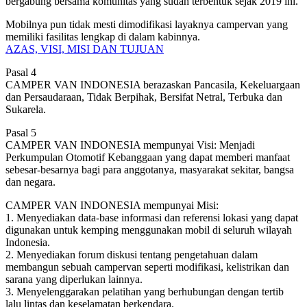
bergabung bersama komunitas yang sudah terbentuk sejak 2019 ini.
Mobilnya pun tidak mesti dimodifikasi layaknya campervan yang
memiliki fasilitas lengkap di dalam kabinnya.
AZAS, VISI, MISI DAN TUJUAN
Pasal 4
CAMPER VAN INDONESIA berazaskan Pancasila, Kekeluargaan
dan Persaudaraan, Tidak Berpihak, Bersifat Netral, Terbuka dan
Sukarela.
Pasal 5
CAMPER VAN INDONESIA mempunyai Visi: Menjadi
Perkumpulan Otomotif Kebanggaan yang dapat memberi manfaat
sebesar-besarnya bagi para anggotanya, masyarakat sekitar, bangsa
dan negara.
CAMPER VAN INDONESIA mempunyai Misi:
1. Menyediakan data-base informasi dan referensi lokasi yang dapat
digunakan untuk kemping menggunakan mobil di seluruh wilayah
Indonesia.
2. Menyediakan forum diskusi tentang pengetahuan dalam
membangun sebuah campervan seperti modifikasi, kelistrikan dan
sarana yang diperlukan lainnya.
3. Menyelenggarakan pelatihan yang berhubungan dengan tertib
lalu lintas dan keselamatan berkendara.