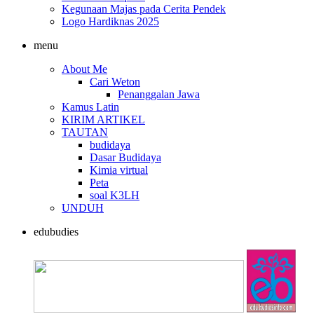
Kegunaan Majas pada Cerita Pendek
Logo Hardiknas 2025
menu
About Me
Cari Weton
Penanggalan Jawa
Kamus Latin
KIRIM ARTIKEL
TAUTAN
budidaya
Dasar Budidaya
Kimia virtual
Peta
soal K3LH
UNDUH
edubudies