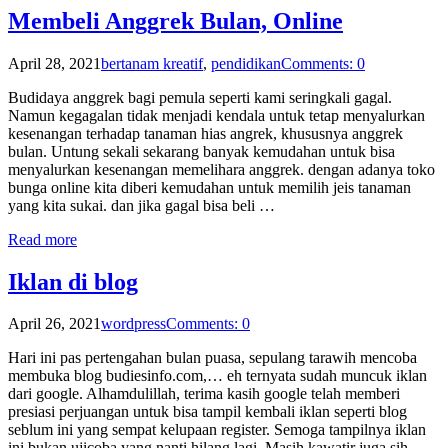
Membeli Anggrek Bulan, Online
April 28, 2021
bertanam kreatif
,
pendidikan
Comments: 0
Budidaya anggrek bagi pemula seperti kami seringkali gagal.
Namun kegagalan tidak menjadi kendala untuk tetap menyalurkan
kesenangan terhadap tanaman hias angrek, khususnya anggrek
bulan. Untung sekali sekarang banyak kemudahan untuk bisa
menyalurkan kesenangan memelihara anggrek. dengan adanya toko
bunga online kita diberi kemudahan untuk memilih jeis tanaman
yang kita sukai. dan jika gagal bisa beli …
Read more
Iklan di blog
April 26, 2021
wordpress
Comments: 0
Hari ini pas pertengahan bulan puasa, sepulang tarawih mencoba
membuka blog budiesinfo.com,… eh ternyata sudah muncuk iklan
dari google. Alhamdulillah, terima kasih google telah memberi
presiasi perjuangan untuk bisa tampil kembali iklan seperti blog
seblum ini yang sempat kelupaan register. Semoga tampilnya iklan
ini bukan ujicoba yang nanti hilang lagi. Masih kawatir juga sih,