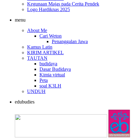
Kegunaan Majas pada Cerita Pendek
Logo Hardiknas 2025
menu
About Me
Cari Weton
Penanggalan Jawa
Kamus Latin
KIRIM ARTIKEL
TAUTAN
budidaya
Dasar Budidaya
Kimia virtual
Peta
soal K3LH
UNDUH
edubudies