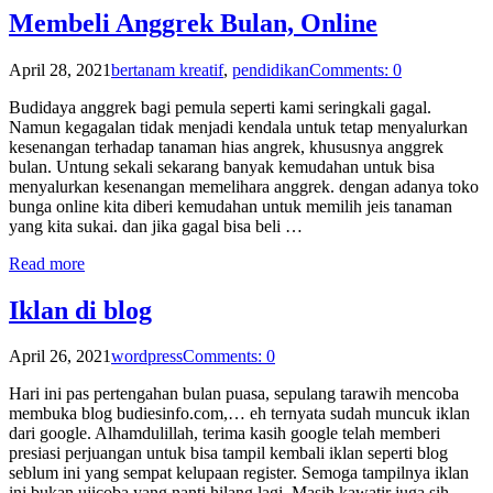
Membeli Anggrek Bulan, Online
April 28, 2021
bertanam kreatif
,
pendidikan
Comments: 0
Budidaya anggrek bagi pemula seperti kami seringkali gagal.
Namun kegagalan tidak menjadi kendala untuk tetap menyalurkan
kesenangan terhadap tanaman hias angrek, khususnya anggrek
bulan. Untung sekali sekarang banyak kemudahan untuk bisa
menyalurkan kesenangan memelihara anggrek. dengan adanya toko
bunga online kita diberi kemudahan untuk memilih jeis tanaman
yang kita sukai. dan jika gagal bisa beli …
Read more
Iklan di blog
April 26, 2021
wordpress
Comments: 0
Hari ini pas pertengahan bulan puasa, sepulang tarawih mencoba
membuka blog budiesinfo.com,… eh ternyata sudah muncuk iklan
dari google. Alhamdulillah, terima kasih google telah memberi
presiasi perjuangan untuk bisa tampil kembali iklan seperti blog
seblum ini yang sempat kelupaan register. Semoga tampilnya iklan
ini bukan ujicoba yang nanti hilang lagi. Masih kawatir juga sih,