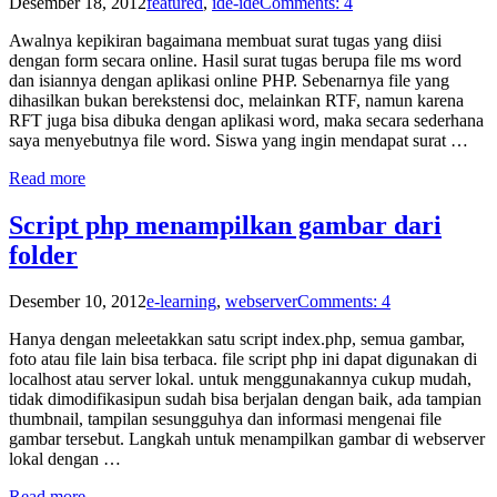
Desember 18, 2012
featured
,
ide-ide
Comments: 4
Awalnya kepikiran bagaimana membuat surat tugas yang diisi
dengan form secara online. Hasil surat tugas berupa file ms word
dan isiannya dengan aplikasi online PHP. Sebenarnya file yang
dihasilkan bukan berekstensi doc, melainkan RTF, namun karena
RFT juga bisa dibuka dengan aplikasi word, maka secara sederhana
saya menyebutnya file word. Siswa yang ingin mendapat surat …
Read more
Script php menampilkan gambar dari
folder
Desember 10, 2012
e-learning
,
webserver
Comments: 4
Hanya dengan meleetakkan satu script index.php, semua gambar,
foto atau file lain bisa terbaca. file script php ini dapat digunakan di
localhost atau server lokal. untuk menggunakannya cukup mudah,
tidak dimodifikasipun sudah bisa berjalan dengan baik, ada tampian
thumbnail, tampilan sesungguhya dan informasi mengenai file
gambar tersebut. Langkah untuk menampilkan gambar di webserver
lokal dengan …
Read more